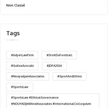
Non Classé
Tags
#AdyelLawFirm
#DroitDuFootball
#GuilexAvocats
#JDFA2026
#NouyadjamAssociates
#SportAndEthics
#SportsLaw
#SportsLaw #EthicalGovernance
#NOUYADJAMAndAssociates #InternationalColloquium