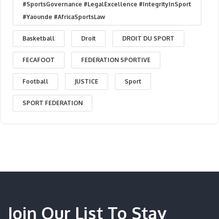
#SportsGovernance #LegalExcellence #IntegrityInSport
#Yaounde #AfricaSportsLaw
Basketball
Droit
DROIT DU SPORT
FECAFOOT
FEDERATION SPORTIVE
Football
JUSTICE
Sport
SPORT FEDERATION
Join Our List To Stay