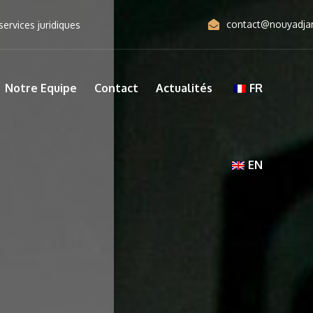
contact@nouyadja
ervices juridiques
Notre Equipe
Contact
Actualités
FR
EN
e à
Nouyadjam & 